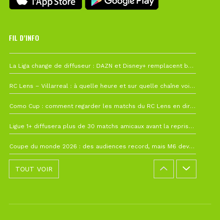
FIL D’INFO
6 août à 10h12
La Liga change de diffuseur : DAZN et Disney+ remplacent beIN Sports !
1 août à 09h19
RC Lens – Villarreal : à quelle heure et sur quelle chaîne voir la finale de la Como Cup ?
27 juillet à 19h57
Como Cup : comment regarder les matchs du RC Lens en direct ?
22 juillet à 19h16
Ligue 1+ diffusera plus de 30 matchs amicaux avant la reprise de la Ligue 1
22 juillet à 15h22
Coupe du monde 2026 : des audiences record, mais M6 devrait perdre très gros !
TOUT VOIR