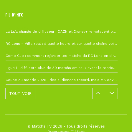
FIL D’INFO
6 août à 10h12
La Liga change de diffuseur : DAZN et Disney+ remplacent beIN Sports !
1 août à 09h19
RC Lens – Villarreal : à quelle heure et sur quelle chaîne voir la finale de la Como Cup ?
27 juillet à 19h57
Como Cup : comment regarder les matchs du RC Lens en direct ?
22 juillet à 19h16
Ligue 1+ diffusera plus de 30 matchs amicaux avant la reprise de la Ligue 1
22 juillet à 15h22
Coupe du monde 2026 : des audiences record, mais M6 devrait perdre très gros !
TOUT VOIR
© Matchs TV 2026 - Tous droits réservés
Programme TV foot