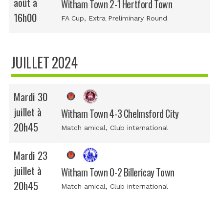
août à
Witham Town 2-1 Hertford Town
16h00
FA Cup
, Extra Preliminary Round
JUILLET 2024
Mardi 30
juillet à
Witham Town 4-3 Chelmsford City
20h45
Match amical
, Club international
Mardi 23
juillet à
Witham Town 0-2 Billericay Town
20h45
Match amical
, Club international