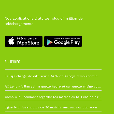
Nos applications gratuites, plus d'1 million de
téléchargements !
FIL D’INFO
6 août à 10h12
La Liga change de diffuseur : DAZN et Disney+ remplacent beIN Sports !
1 août à 09h19
RC Lens – Villarreal : à quelle heure et sur quelle chaîne voir la finale de la Como Cup ?
27 juillet à 19h57
Como Cup : comment regarder les matchs du RC Lens en direct ?
22 juillet à 19h16
Ligue 1+ diffusera plus de 30 matchs amicaux avant la reprise de la Ligue 1