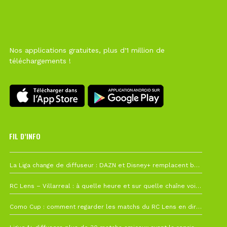
Nos applications gratuites, plus d'1 million de
téléchargements !
FIL D’INFO
6 août à 10h12
La Liga change de diffuseur : DAZN et Disney+ remplacent beIN Sports !
1 août à 09h19
RC Lens – Villarreal : à quelle heure et sur quelle chaîne voir la finale de la Como Cup ?
27 juillet à 19h57
Como Cup : comment regarder les matchs du RC Lens en direct ?
22 juillet à 19h16