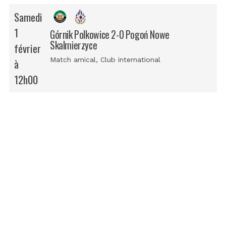
Samedi
1
Górnik Polkowice 2-0 Pogoń Nowe
Skalmierzyce
février
Match amical
, Club international
à
12h00