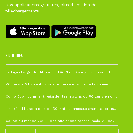
Nos applications gratuites, plus d'1 million de
téléchargements !
FIL D’INFO
6 août à 10h12
La Liga change de diffuseur : DAZN et Disney+ remplacent beIN Sports !
1 août à 09h19
RC Lens – Villarreal : à quelle heure et sur quelle chaîne voir la finale de la Como Cup ?
27 juillet à 19h57
Como Cup : comment regarder les matchs du RC Lens en direct ?
22 juillet à 19h16
Ligue 1+ diffusera plus de 30 matchs amicaux avant la reprise de la Ligue 1
22 juillet à 15h22
Coupe du monde 2026 : des audiences record, mais M6 devrait perdre très gros !