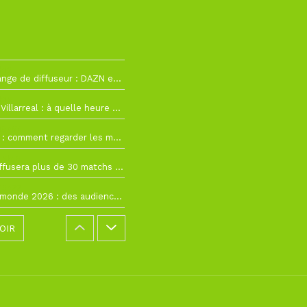
h12
La Liga change de diffuseur : DAZN et Disney+ remplacent beIN Sports !
h19
RC Lens – Villarreal : à quelle heure et sur quelle chaîne voir la finale de la Como Cup ?
 19h57
Como Cup : comment regarder les matchs du RC Lens en direct ?
 19h16
Ligue 1+ diffusera plus de 30 matchs amicaux avant la reprise de la Ligue 1
 15h22
Coupe du monde 2026 : des audiences record, mais M6 devrait perdre très gros !
OIR