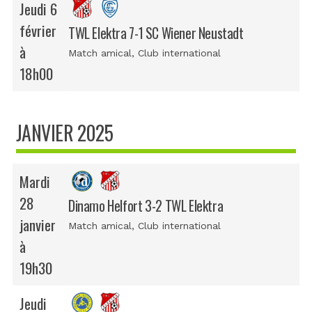
Jeudi 6
février
TWL Elektra 7-1 SC Wiener Neustadt
à
Match amical
, Club international
18h00
JANVIER 2025
Mardi
28
Dinamo Helfort 3-2 TWL Elektra
janvier
Match amical
, Club international
à
19h30
Jeudi