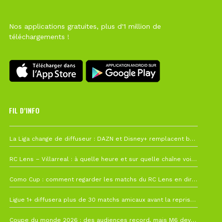
Nos applications gratuites, plus d'1 million de
téléchargements !
FIL D’INFO
6 août à 10h12
La Liga change de diffuseur : DAZN et Disney+ remplacent beIN Sports !
1 août à 09h19
RC Lens – Villarreal : à quelle heure et sur quelle chaîne voir la finale de la Como Cup ?
27 juillet à 19h57
Como Cup : comment regarder les matchs du RC Lens en direct ?
22 juillet à 19h16
Ligue 1+ diffusera plus de 30 matchs amicaux avant la reprise de la Ligue 1
22 juillet à 15h22
Coupe du monde 2026 : des audiences record, mais M6 devrait perdre très gros !