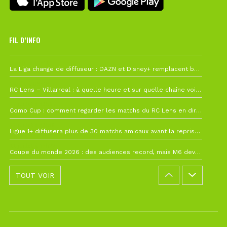
FIL D’INFO
6 août à 10h12
La Liga change de diffuseur : DAZN et Disney+ remplacent beIN Sports !
1 août à 09h19
RC Lens – Villarreal : à quelle heure et sur quelle chaîne voir la finale de la Como Cup ?
27 juillet à 19h57
Como Cup : comment regarder les matchs du RC Lens en direct ?
22 juillet à 19h16
Ligue 1+ diffusera plus de 30 matchs amicaux avant la reprise de la Ligue 1
22 juillet à 15h22
Coupe du monde 2026 : des audiences record, mais M6 devrait perdre très gros !
TOUT VOIR