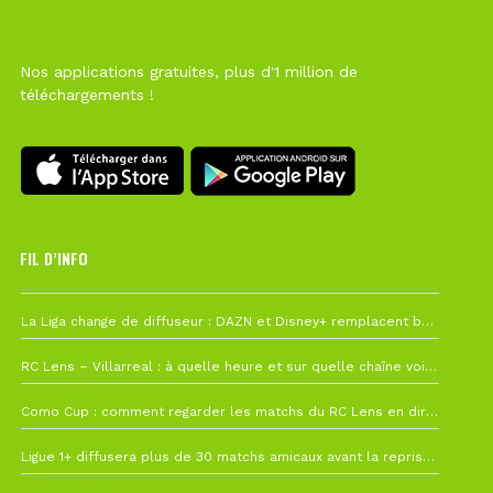
Nos applications gratuites, plus d'1 million de
téléchargements !
FIL D’INFO
6 août à 10h12
La Liga change de diffuseur : DAZN et Disney+ remplacent beIN Sports !
1 août à 09h19
RC Lens – Villarreal : à quelle heure et sur quelle chaîne voir la finale de la Como Cup ?
27 juillet à 19h57
Como Cup : comment regarder les matchs du RC Lens en direct ?
22 juillet à 19h16
Ligue 1+ diffusera plus de 30 matchs amicaux avant la reprise de la Ligue 1
22 juillet à 15h22