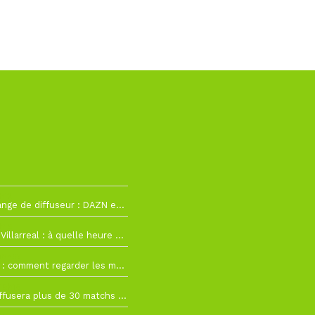
h12
La Liga change de diffuseur : DAZN et Disney+ remplacent beIN Sports !
h19
RC Lens – Villarreal : à quelle heure et sur quelle chaîne voir la finale de la Como Cup ?
 19h57
Como Cup : comment regarder les matchs du RC Lens en direct ?
 19h16
Ligue 1+ diffusera plus de 30 matchs amicaux avant la reprise de la Ligue 1