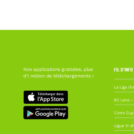
FIL D’INFO
Nos applications gratuites, plus
d'1 million de téléchargements !
6 août à 10
1 août à 09
27 juillet à
22 juillet à