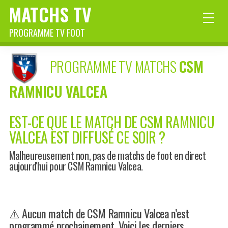
MATCHS TV
PROGRAMME TV FOOT
PROGRAMME TV MATCHS
CSM
RAMNICU VALCEA
EST-CE QUE LE MATCH DE CSM RAMNICU
VALCEA EST DIFFUSÉ CE SOIR ?
Malheureusement non, pas de matchs de foot en direct
aujourd'hui pour CSM Ramnicu Valcea.
⚠️ Aucun match de CSM Ramnicu Valcea n’est
programmé prochainement. Voici les derniers