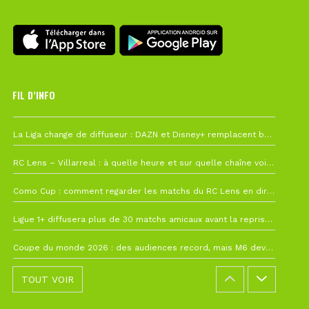
FIL D’INFO
6 août à 10h12
La Liga change de diffuseur : DAZN et Disney+ remplacent beIN Sports !
1 août à 09h19
RC Lens – Villarreal : à quelle heure et sur quelle chaîne voir la finale de la Como Cup ?
27 juillet à 19h57
Como Cup : comment regarder les matchs du RC Lens en direct ?
22 juillet à 19h16
Ligue 1+ diffusera plus de 30 matchs amicaux avant la reprise de la Ligue 1
22 juillet à 15h22
Coupe du monde 2026 : des audiences record, mais M6 devrait perdre très gros !
TOUT VOIR