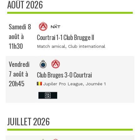
AOÛT 2026
Samedi 8
août à
Courtrai 1-1 Club Brugge II
11h30
Match amical
, Club international
Vendredi
7 août à
Club Bruges 3-0 Courtrai
20h45
Jupiler Pro League
, Journée 1
JUILLET 2026