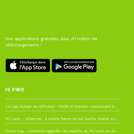
Nos applications gratuites, plus d'1 million de
téléchargements !
FIL D’INFO
6 août à 10h12
La Liga change de diffuseur : DAZN et Disney+ remplacent beIN Sports !
1 août à 09h19
RC Lens – Villarreal : à quelle heure et sur quelle chaîne voir la finale de la Como Cup ?
27 juillet à 19h57
Como Cup : comment regarder les matchs du RC Lens en direct ?