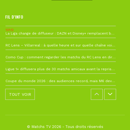
FIL D’INFO
10h12
La Liga change de diffuseur : DAZN et Disney+ remplacent beIN Sports !
1 août à 09h19
RC Lens – Villarreal : à quelle heure et sur quelle chaîne voir la finale de la Como Cup ?
27 juillet à 19h57
Como Cup : comment regarder les matchs du RC Lens en direct ?
22 juillet à 19h16
Ligue 1+ diffusera plus de 30 matchs amicaux avant la reprise de la Ligue 1
22 juillet à 15h22
Coupe du monde 2026 : des audiences record, mais M6 devrait perdre très gros !
TOUT VOIR
© Matchs TV 2026 - Tous droits réservés