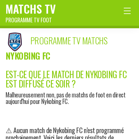
MATCHS TV
PROGRAMME TV FOOT
PROGRAMME TV MATCHS
NYKOBING FC
EST-CE QUE LE MATCH DE NYKOBING FC
EST DIFFUSÉ CE SOIR ?
Malheureusement non, pas de matchs de foot en direct
aujourd'hui pour Nykobing FC.
⚠️ Aucun match de Nykobing FC n’est programmé
prochainement. Voici les derniers résultats de