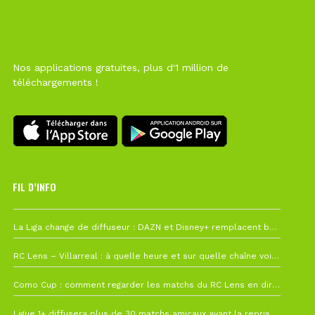
Nos applications gratuites, plus d'1 million de
téléchargements !
FIL D’INFO
6 août à 10h12
La Liga change de diffuseur : DAZN et Disney+ remplacent beIN Sports !
1 août à 09h19
RC Lens – Villarreal : à quelle heure et sur quelle chaîne voir la finale de la Como Cup ?
27 juillet à 19h57
Como Cup : comment regarder les matchs du RC Lens en direct ?
22 juillet à 19h16
Ligue 1+ diffusera plus de 30 matchs amicaux avant la reprise de la Ligue 1