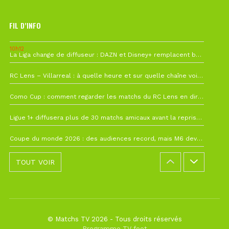
FIL D’INFO
10h12
La Liga change de diffuseur : DAZN et Disney+ remplacent beIN Sports !
1 août à 09h19
RC Lens – Villarreal : à quelle heure et sur quelle chaîne voir la finale de la Como Cup ?
27 juillet à 19h57
Como Cup : comment regarder les matchs du RC Lens en direct ?
22 juillet à 19h16
Ligue 1+ diffusera plus de 30 matchs amicaux avant la reprise de la Ligue 1
22 juillet à 15h22
Coupe du monde 2026 : des audiences record, mais M6 devrait perdre très gros !
TOUT VOIR
© Matchs TV 2026 - Tous droits réservés
Programme TV foot