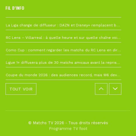
FIL D’INFO
Hier à 10h12
La Liga change de diffuseur : DAZN et Disney+ remplacent beIN Sports !
1 août à 09h19
RC Lens – Villarreal : à quelle heure et sur quelle chaîne voir la finale de la Como Cup ?
27 juillet à 19h57
Como Cup : comment regarder les matchs du RC Lens en direct ?
22 juillet à 19h16
Ligue 1+ diffusera plus de 30 matchs amicaux avant la reprise de la Ligue 1
22 juillet à 15h22
Coupe du monde 2026 : des audiences record, mais M6 devrait perdre très gros !
TOUT VOIR
© Matchs TV 2026 - Tous droits réservés
Programme TV foot