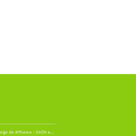
h12
La Liga change de diffuseur : DAZN et Disney+ remplacent beIN Sports !