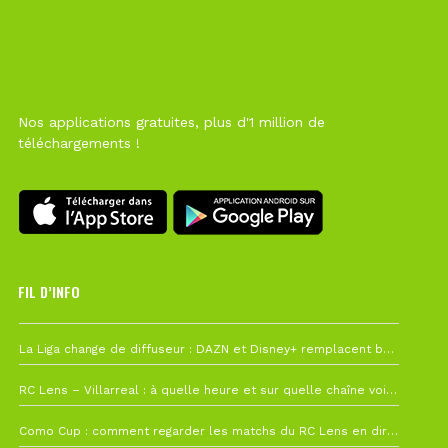
Nos applications gratuites, plus d'1 million de
téléchargements !
FIL D’INFO
6 août à 10h12
La Liga change de diffuseur : DAZN et Disney+ remplacent beIN Sports !
1 août à 09h19
RC Lens – Villarreal : à quelle heure et sur quelle chaîne voir la finale de la Como Cup ?
27 juillet à 19h57
Como Cup : comment regarder les matchs du RC Lens en direct ?