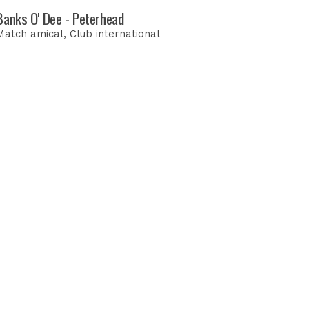
Banks O' Dee - Peterhead
Match amical
, Club international