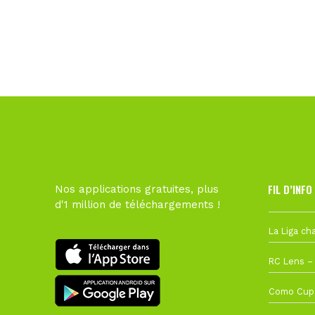
FIL D’INFO
Nos applications gratuites, plus
d'1 million de téléchargements !
6 août à 10
1 août à 09
27 juillet à
22 juillet à