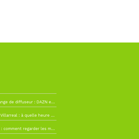
h12
La Liga change de diffuseur : DAZN et Disney+ remplacent beIN Sports !
h19
RC Lens – Villarreal : à quelle heure et sur quelle chaîne voir la finale de la Como Cup ?
 19h57
Como Cup : comment regarder les matchs du RC Lens en direct ?
 19h16