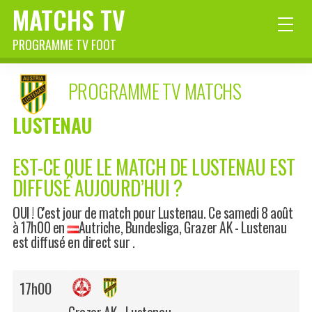
MATCHS TV
PROGRAMME TV FOOT
PROGRAMME TV MATCHS
LUSTENAU
EST-CE QUE LE MATCH DE LUSTENAU EST
DIFFUSÉ AUJOURD’HUI ?
OUI ! C'est jour de match pour Lustenau. Ce samedi 8 août
à 17h00 en
Autriche, Bundesliga
, Grazer AK - Lustenau
est diffusé en direct sur .
17h00