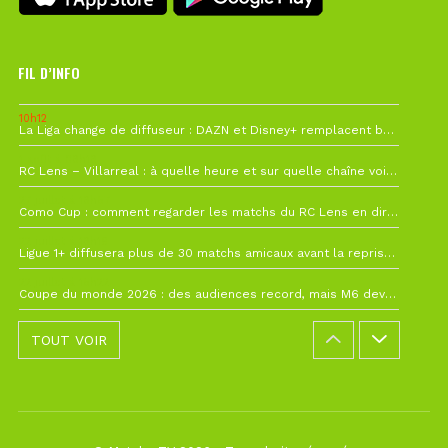
FIL D’INFO
10h12
La Liga change de diffuseur : DAZN et Disney+ remplacent beIN Sports !
1 août à 09h19
RC Lens – Villarreal : à quelle heure et sur quelle chaîne voir la finale de la Como Cup ?
27 juillet à 19h57
Como Cup : comment regarder les matchs du RC Lens en direct ?
22 juillet à 19h16
Ligue 1+ diffusera plus de 30 matchs amicaux avant la reprise de la Ligue 1
22 juillet à 15h22
Coupe du monde 2026 : des audiences record, mais M6 devrait perdre très gros !
TOUT VOIR