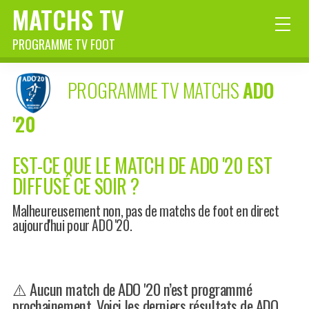
MATCHS TV
PROGRAMME TV FOOT
PROGRAMME TV MATCHS
ADO
'20
EST-CE QUE LE MATCH DE ADO '20 EST
DIFFUSÉ CE SOIR ?
Malheureusement non, pas de matchs de foot en direct
aujourd'hui pour ADO '20.
⚠️ Aucun match de ADO '20 n’est programmé
prochainement. Voici les derniers résultats de ADO