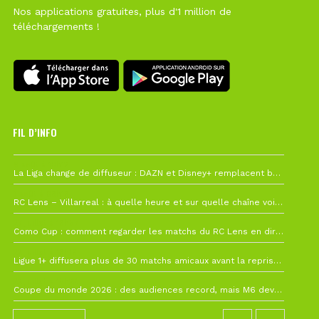
Nos applications gratuites, plus d'1 million de
téléchargements !
FIL D’INFO
6 août à 10h12
La Liga change de diffuseur : DAZN et Disney+ remplacent beIN Sports !
1 août à 09h19
RC Lens – Villarreal : à quelle heure et sur quelle chaîne voir la finale de la Como Cup ?
27 juillet à 19h57
Como Cup : comment regarder les matchs du RC Lens en direct ?
22 juillet à 19h16
Ligue 1+ diffusera plus de 30 matchs amicaux avant la reprise de la Ligue 1
22 juillet à 15h22
Coupe du monde 2026 : des audiences record, mais M6 devrait perdre très gros !