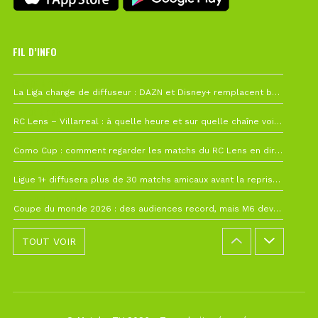
FIL D’INFO
6 août à 10h12
La Liga change de diffuseur : DAZN et Disney+ remplacent beIN Sports !
1 août à 09h19
RC Lens – Villarreal : à quelle heure et sur quelle chaîne voir la finale de la Como Cup ?
27 juillet à 19h57
Como Cup : comment regarder les matchs du RC Lens en direct ?
22 juillet à 19h16
Ligue 1+ diffusera plus de 30 matchs amicaux avant la reprise de la Ligue 1
22 juillet à 15h22
Coupe du monde 2026 : des audiences record, mais M6 devrait perdre très gros !
TOUT VOIR