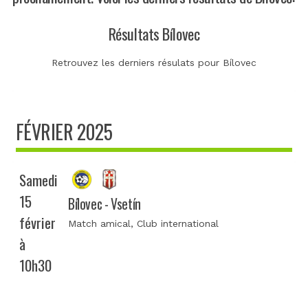
Résultats Bílovec
Retrouvez les derniers résulats pour Bílovec
FÉVRIER 2025
Samedi
15
Bílovec - Vsetín
février
Match amical
, Club international
à
10h30