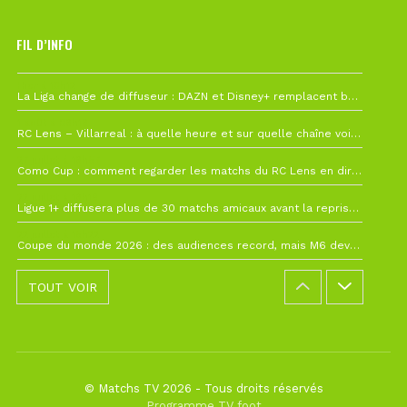
FIL D’INFO
Hier à 10h12
La Liga change de diffuseur : DAZN et Disney+ remplacent beIN Sports !
1 août à 09h19
RC Lens – Villarreal : à quelle heure et sur quelle chaîne voir la finale de la Como Cup ?
27 juillet à 19h57
Como Cup : comment regarder les matchs du RC Lens en direct ?
22 juillet à 19h16
Ligue 1+ diffusera plus de 30 matchs amicaux avant la reprise de la Ligue 1
22 juillet à 15h22
Coupe du monde 2026 : des audiences record, mais M6 devrait perdre très gros !
TOUT VOIR
© Matchs TV 2026 - Tous droits réservés
Programme TV foot