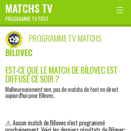
MATCHS TV
PROGRAMME TV FOOT
PROGRAMME TV MATCHS
BÍLOVEC
EST-CE QUE LE MATCH DE BÍLOVEC EST
DIFFUSÉ CE SOIR ?
Malheureusement non, pas de matchs de foot en direct
aujourd'hui pour Bílovec.
⚠️ Aucun match de Bílovec n’est programmé
prochainement. Voici les derniers résultats de Bílovec: