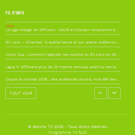
FIL D’INFO
10h12
La Liga change de diffuseur : DAZN et Disney+ remplacent beIN Sports !
1 août à 09h19
RC Lens – Villarreal : à quelle heure et sur quelle chaîne voir la finale de la Como Cup ?
27 juillet à 19h57
Como Cup : comment regarder les matchs du RC Lens en direct ?
22 juillet à 19h16
Ligue 1+ diffusera plus de 30 matchs amicaux avant la reprise de la Ligue 1
22 juillet à 15h22
Coupe du monde 2026 : des audiences record, mais M6 devrait perdre très gros !
TOUT VOIR
© Matchs TV 2026 - Tous droits réservés
Programme TV foot