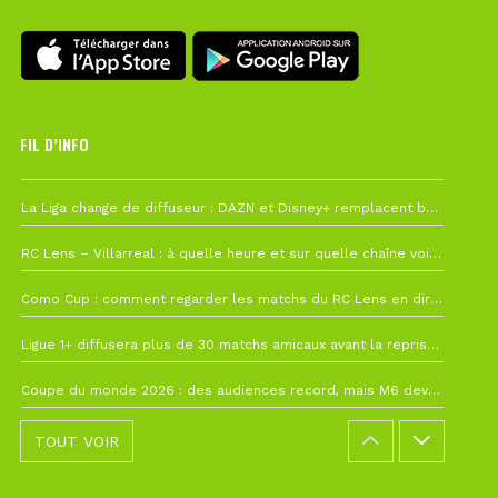
FIL D’INFO
6 août à 10h12
La Liga change de diffuseur : DAZN et Disney+ remplacent beIN Sports !
1 août à 09h19
RC Lens – Villarreal : à quelle heure et sur quelle chaîne voir la finale de la Como Cup ?
27 juillet à 19h57
Como Cup : comment regarder les matchs du RC Lens en direct ?
22 juillet à 19h16
Ligue 1+ diffusera plus de 30 matchs amicaux avant la reprise de la Ligue 1
22 juillet à 15h22
Coupe du monde 2026 : des audiences record, mais M6 devrait perdre très gros !
TOUT VOIR