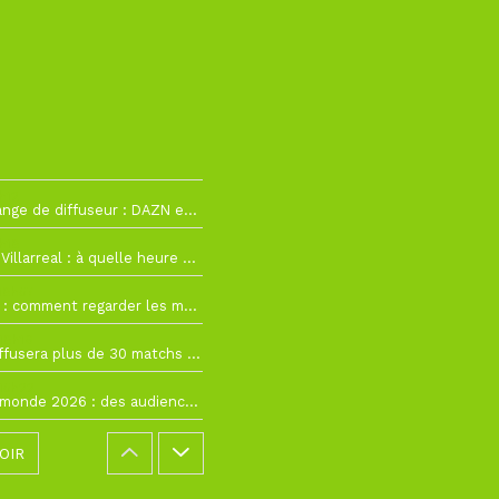
h12
La Liga change de diffuseur : DAZN et Disney+ remplacent beIN Sports !
h19
RC Lens – Villarreal : à quelle heure et sur quelle chaîne voir la finale de la Como Cup ?
 19h57
Como Cup : comment regarder les matchs du RC Lens en direct ?
 19h16
Ligue 1+ diffusera plus de 30 matchs amicaux avant la reprise de la Ligue 1
 15h22
Coupe du monde 2026 : des audiences record, mais M6 devrait perdre très gros !
OIR