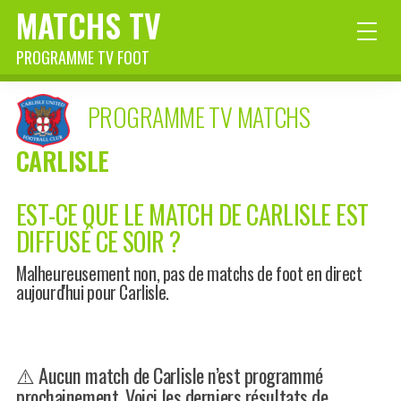
MATCHS TV
PROGRAMME TV FOOT
PROGRAMME TV MATCHS
CARLISLE
EST-CE QUE LE MATCH DE CARLISLE EST
DIFFUSÉ CE SOIR ?
Malheureusement non, pas de matchs de foot en direct
aujourd'hui pour Carlisle.
⚠️ Aucun match de Carlisle n’est programmé
prochainement. Voici les derniers résultats de