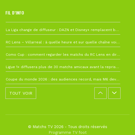
FIL D’INFO
6 août à 10h12
La Liga change de diffuseur : DAZN et Disney+ remplacent beIN Sports !
1 août à 09h19
RC Lens – Villarreal : à quelle heure et sur quelle chaîne voir la finale de la Como Cup ?
27 juillet à 19h57
Como Cup : comment regarder les matchs du RC Lens en direct ?
22 juillet à 19h16
Ligue 1+ diffusera plus de 30 matchs amicaux avant la reprise de la Ligue 1
22 juillet à 15h22
Coupe du monde 2026 : des audiences record, mais M6 devrait perdre très gros !
TOUT VOIR
© Matchs TV 2026 - Tous droits réservés
Programme TV foot