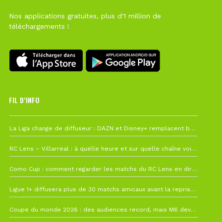
Nos applications gratuites, plus d'1 million de
téléchargements !
FIL D’INFO
Hier à 10h12
La Liga change de diffuseur : DAZN et Disney+ remplacent beIN Sports !
1 août à 09h19
RC Lens – Villarreal : à quelle heure et sur quelle chaîne voir la finale de la Como Cup ?
27 juillet à 19h57
Como Cup : comment regarder les matchs du RC Lens en direct ?
22 juillet à 19h16
Ligue 1+ diffusera plus de 30 matchs amicaux avant la reprise de la Ligue 1
22 juillet à 15h22
Coupe du monde 2026 : des audiences record, mais M6 devrait perdre très gros !