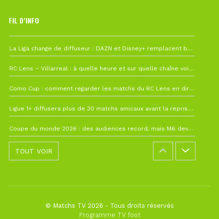
FIL D’INFO
6 août à 10h12
La Liga change de diffuseur : DAZN et Disney+ remplacent beIN Sports !
1 août à 09h19
RC Lens – Villarreal : à quelle heure et sur quelle chaîne voir la finale de la Como Cup ?
27 juillet à 19h57
Como Cup : comment regarder les matchs du RC Lens en direct ?
22 juillet à 19h16
Ligue 1+ diffusera plus de 30 matchs amicaux avant la reprise de la Ligue 1
22 juillet à 15h22
Coupe du monde 2026 : des audiences record, mais M6 devrait perdre très gros !
TOUT VOIR
© Matchs TV 2026 - Tous droits réservés
Programme TV foot