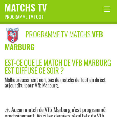
MATCHS TV
PROGRAMME TV FOOT
PROGRAMME TV MATCHS
VFB
MARBURG
EST-CE QUE LE MATCH DE VFB MARBURG
EST DIFFUSÉ CE SOIR ?
Malheureusement non, pas de matchs de foot en direct
aujourd'hui pour Vfb Marburg.
⚠️ Aucun match de Vfb Marburg n’est programmé
prochainement. Voici les derniers résultats de Vfb