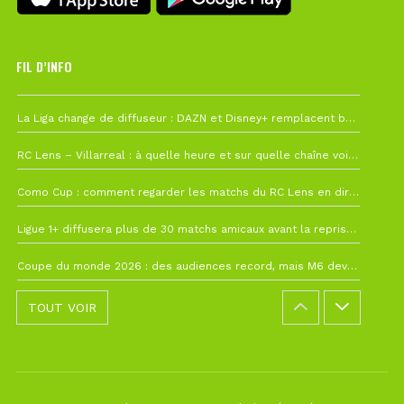
FIL D’INFO
Hier à 10h12
La Liga change de diffuseur : DAZN et Disney+ remplacent beIN Sports !
1 août à 09h19
RC Lens – Villarreal : à quelle heure et sur quelle chaîne voir la finale de la Como Cup ?
27 juillet à 19h57
Como Cup : comment regarder les matchs du RC Lens en direct ?
22 juillet à 19h16
Ligue 1+ diffusera plus de 30 matchs amicaux avant la reprise de la Ligue 1
22 juillet à 15h22
Coupe du monde 2026 : des audiences record, mais M6 devrait perdre très gros !
TOUT VOIR