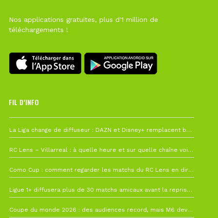
Nos applications gratuites, plus d'1 million de
téléchargements !
FIL D’INFO
Hier à 10h12
La Liga change de diffuseur : DAZN et Disney+ remplacent beIN Sports !
1 août à 09h19
RC Lens – Villarreal : à quelle heure et sur quelle chaîne voir la finale de la Como Cup ?
27 juillet à 19h57
Como Cup : comment regarder les matchs du RC Lens en direct ?
22 juillet à 19h16
Ligue 1+ diffusera plus de 30 matchs amicaux avant la reprise de la Ligue 1
22 juillet à 15h22
Coupe du monde 2026 : des audiences record, mais M6 devrait perdre très gros !