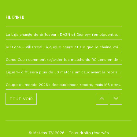
FIL D’INFO
6 août à 10h12
La Liga change de diffuseur : DAZN et Disney+ remplacent beIN Sports !
1 août à 09h19
RC Lens – Villarreal : à quelle heure et sur quelle chaîne voir la finale de la Como Cup ?
27 juillet à 19h57
Como Cup : comment regarder les matchs du RC Lens en direct ?
22 juillet à 19h16
Ligue 1+ diffusera plus de 30 matchs amicaux avant la reprise de la Ligue 1
22 juillet à 15h22
Coupe du monde 2026 : des audiences record, mais M6 devrait perdre très gros !
TOUT VOIR
© Matchs TV 2026 - Tous droits réservés