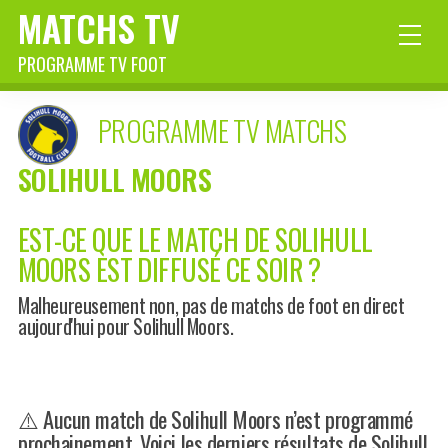
MATCHS TV
PROGRAMME TV FOOT
PROGRAMME TV MATCHS
SOLIHULL MOORS
EST-CE QUE LE MATCH DE SOLIHULL
MOORS EST DIFFUSÉ CE SOIR ?
Malheureusement non, pas de matchs de foot en direct
aujourd'hui pour Solihull Moors.
⚠️ Aucun match de Solihull Moors n’est programmé
prochainement. Voici les derniers résultats de Solihull