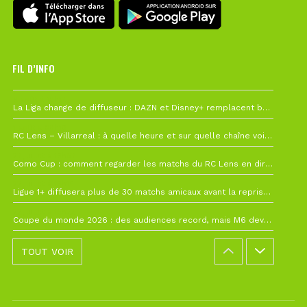
FIL D’INFO
6 août à 10h12
La Liga change de diffuseur : DAZN et Disney+ remplacent beIN Sports !
1 août à 09h19
RC Lens – Villarreal : à quelle heure et sur quelle chaîne voir la finale de la Como Cup ?
27 juillet à 19h57
Como Cup : comment regarder les matchs du RC Lens en direct ?
22 juillet à 19h16
Ligue 1+ diffusera plus de 30 matchs amicaux avant la reprise de la Ligue 1
22 juillet à 15h22
Coupe du monde 2026 : des audiences record, mais M6 devrait perdre très gros !
TOUT VOIR