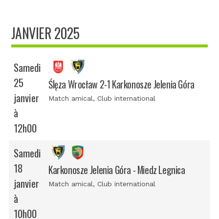
JANVIER 2025
Samedi
25
Ślęza Wrocław 2-1 Karkonosze Jelenia Góra
janvier
Match amical
, Club international
à
12h00
Samedi
18
Karkonosze Jelenia Góra - Miedz Legnica
janvier
Match amical
, Club international
à
10h00