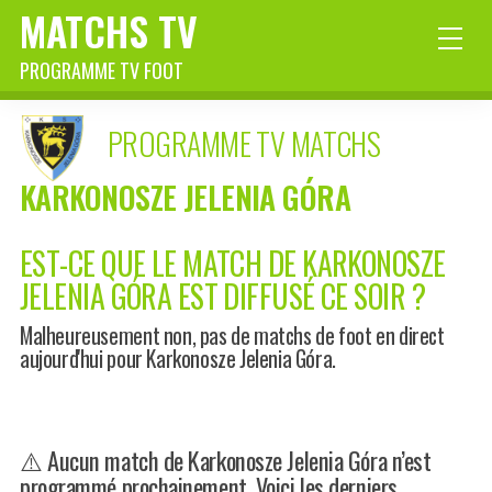
MATCHS TV
PROGRAMME TV FOOT
PROGRAMME TV MATCHS
KARKONOSZE JELENIA GÓRA
EST-CE QUE LE MATCH DE KARKONOSZE
JELENIA GÓRA EST DIFFUSÉ CE SOIR ?
Malheureusement non, pas de matchs de foot en direct
aujourd'hui pour Karkonosze Jelenia Góra.
⚠️ Aucun match de Karkonosze Jelenia Góra n’est
programmé prochainement. Voici les derniers