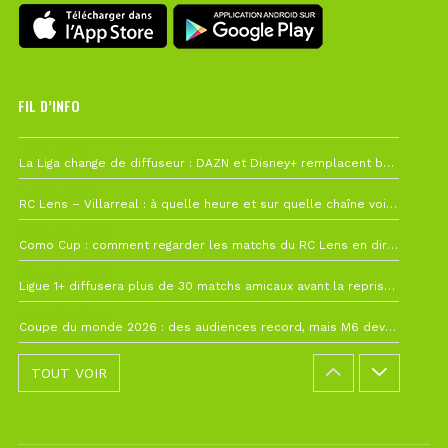
FIL D’INFO
Hier à 10h12
La Liga change de diffuseur : DAZN et Disney+ remplacent beIN Sports !
1 août à 09h19
RC Lens – Villarreal : à quelle heure et sur quelle chaîne voir la finale de la Como Cup ?
27 juillet à 19h57
Como Cup : comment regarder les matchs du RC Lens en direct ?
22 juillet à 19h16
Ligue 1+ diffusera plus de 30 matchs amicaux avant la reprise de la Ligue 1
22 juillet à 15h22
Coupe du monde 2026 : des audiences record, mais M6 devrait perdre très gros !
TOUT VOIR