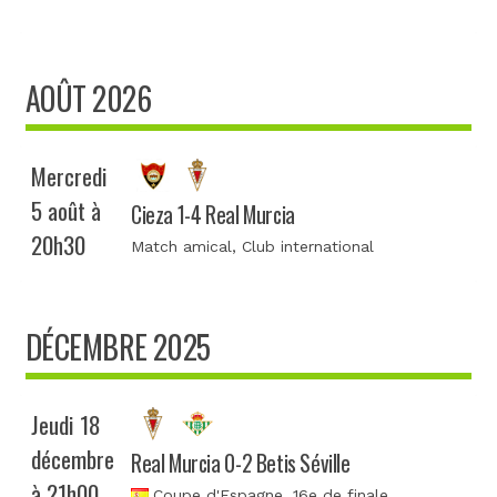
AOÛT 2026
Mercredi
5 août à
Cieza 1-4 Real Murcia
20h30
Match amical
, Club international
DÉCEMBRE 2025
Jeudi 18
décembre
Real Murcia 0-2 Betis Séville
à 21h00
Coupe d'Espagne
, 16e de finale