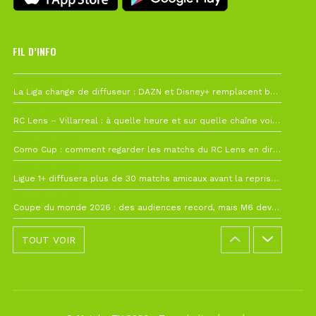
FIL D’INFO
Hier à 10h12
La Liga change de diffuseur : DAZN et Disney+ remplacent beIN Sports !
1 août à 09h19
RC Lens – Villarreal : à quelle heure et sur quelle chaîne voir la finale de la Como Cup ?
27 juillet à 19h57
Como Cup : comment regarder les matchs du RC Lens en direct ?
22 juillet à 19h16
Ligue 1+ diffusera plus de 30 matchs amicaux avant la reprise de la Ligue 1
22 juillet à 15h22
Coupe du monde 2026 : des audiences record, mais M6 devrait perdre très gros !
TOUT VOIR