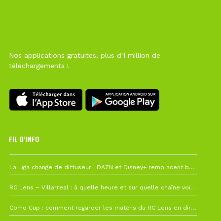
Nos applications gratuites, plus d'1 million de
téléchargements !
FIL D’INFO
Hier à 10h12
La Liga change de diffuseur : DAZN et Disney+ remplacent beIN Sports !
1 août à 09h19
RC Lens – Villarreal : à quelle heure et sur quelle chaîne voir la finale de la Como Cup ?
27 juillet à 19h57
Como Cup : comment regarder les matchs du RC Lens en direct ?