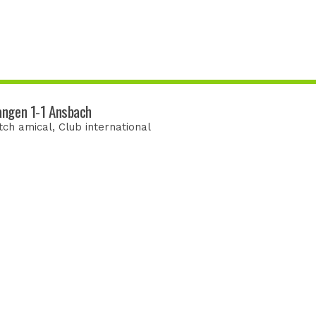
angen 1-1 Ansbach
tch amical
, Club international