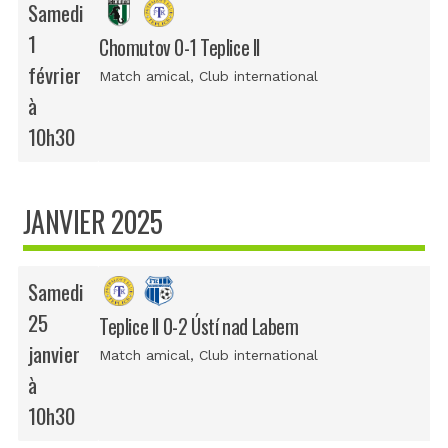
Samedi
1
Chomutov 0-1 Teplice II
février
Match amical
, Club international
à
10h30
JANVIER 2025
Samedi
25
Teplice II 0-2 Ústí nad Labem
janvier
Match amical
, Club international
à
10h30