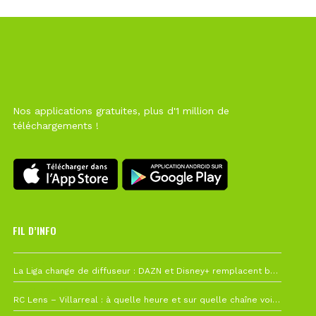
Nos applications gratuites, plus d'1 million de
téléchargements !
FIL D’INFO
6 août à 10h12
La Liga change de diffuseur : DAZN et Disney+ remplacent beIN Sports !
1 août à 09h19
RC Lens – Villarreal : à quelle heure et sur quelle chaîne voir la finale de la Como Cup ?