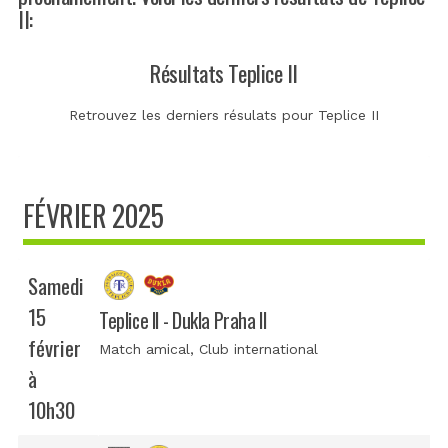
II:
Résultats Teplice II
Retrouvez les derniers résulats pour Teplice II
FÉVRIER 2025
Samedi
15
Teplice II - Dukla Praha II
février
Match amical
, Club international
à
10h30