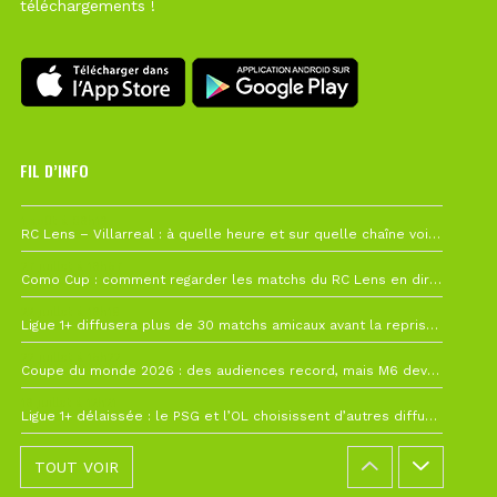
téléchargements !
FIL D’INFO
1 août à 09h19
RC Lens – Villarreal : à quelle heure et sur quelle chaîne voir la finale de la Como Cup ?
27 juillet à 19h57
Como Cup : comment regarder les matchs du RC Lens en direct ?
22 juillet à 19h16
Ligue 1+ diffusera plus de 30 matchs amicaux avant la reprise de la Ligue 1
22 juillet à 15h22
Coupe du monde 2026 : des audiences record, mais M6 devrait perdre très gros !
19 juillet à 12h21
Ligue 1+ délaissée : le PSG et l’OL choisissent d’autres diffuseurs pour leur reprise
TOUT VOIR