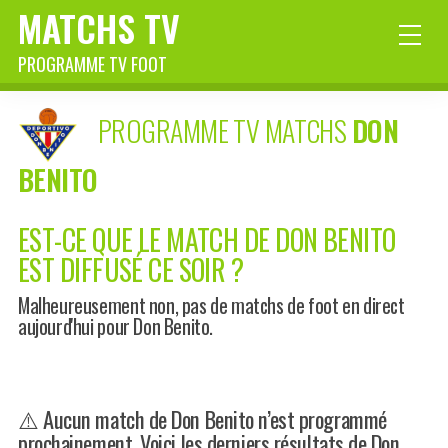
MATCHS TV
PROGRAMME TV FOOT
PROGRAMME TV MATCHS
DON
BENITO
EST-CE QUE LE MATCH DE DON BENITO
EST DIFFUSÉ CE SOIR ?
Malheureusement non, pas de matchs de foot en direct
aujourd'hui pour Don Benito.
⚠️ Aucun match de Don Benito n’est programmé
prochainement. Voici les derniers résultats de Don