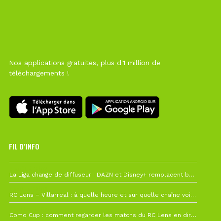
Nos applications gratuites, plus d'1 million de
téléchargements !
FIL D’INFO
6 août à 10h12
La Liga change de diffuseur : DAZN et Disney+ remplacent beIN Sports !
1 août à 09h19
RC Lens – Villarreal : à quelle heure et sur quelle chaîne voir la finale de la Como Cup ?
27 juillet à 19h57
Como Cup : comment regarder les matchs du RC Lens en direct ?