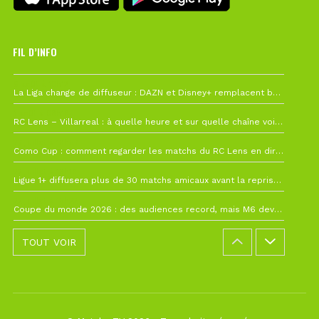
FIL D’INFO
6 août à 10h12
La Liga change de diffuseur : DAZN et Disney+ remplacent beIN Sports !
1 août à 09h19
RC Lens – Villarreal : à quelle heure et sur quelle chaîne voir la finale de la Como Cup ?
27 juillet à 19h57
Como Cup : comment regarder les matchs du RC Lens en direct ?
22 juillet à 19h16
Ligue 1+ diffusera plus de 30 matchs amicaux avant la reprise de la Ligue 1
22 juillet à 15h22
Coupe du monde 2026 : des audiences record, mais M6 devrait perdre très gros !
TOUT VOIR