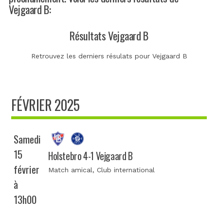
Vejgaard B:
Résultats Vejgaard B
Retrouvez les derniers résulats pour Vejgaard B
FÉVRIER 2025
Samedi
15
Holstebro 4-1 Vejgaard B
février
Match amical
, Club international
à
13h00