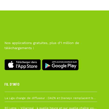
Nos applications gratuites, plus d'1 million de
téléchargements !
FIL D’INFO
6 août à 10h12
La Liga change de diffuseur : DAZN et Disney+ remplacent beIN Sports !
1 août à 09h19
RC Lens – Villarreal : à quelle heure et sur quelle chaîne voir la finale de la Como Cup ?