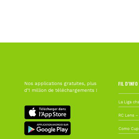
FIL D’INFO
Nos applications gratuites, plus
d'1 million de téléchargements !
Hier à 10h1
1 août à 09
27 juillet à
22 juillet à