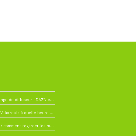
2
La Liga change de diffuseur : DAZN et Disney+ remplacent beIN Sports !
h19
RC Lens – Villarreal : à quelle heure et sur quelle chaîne voir la finale de la Como Cup ?
 19h57
Como Cup : comment regarder les matchs du RC Lens en direct ?
 19h16