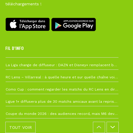
téléchargements !
FIL D’INFO
Hier à 10h12
La Liga change de diffuseur : DAZN et Disney+ remplacent beIN Sports !
1 août à 09h19
RC Lens – Villarreal : à quelle heure et sur quelle chaîne voir la finale de la Como Cup ?
27 juillet à 19h57
Como Cup : comment regarder les matchs du RC Lens en direct ?
22 juillet à 19h16
Ligue 1+ diffusera plus de 30 matchs amicaux avant la reprise de la Ligue 1
22 juillet à 15h22
Coupe du monde 2026 : des audiences record, mais M6 devrait perdre très gros !
TOUT VOIR